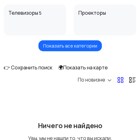
Телевизоры
Проекторы
5
Показать все категории
Акустика, колонки,
Домашние
сабвуферы
кинотеатры
👉 Сохранить поиск
🌍Показать на карте
По новизне
DVD, Blu-ray и
Музыкальные центры
медиаплееры
и магнитолы
MP3-плееры и
Электронные книги
Ничего не найдено
портативное аудио
Увы, мы не нашли то, что вы искали.