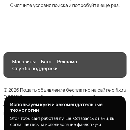
Смягчите условия поиска и попробуйте еще раз.
Спутниковое и
Аудиоусилители и
цифровое ТВ
ресиверы
3
Наушники
Микрофоны
3
Магазины
Блог
Реклама
Служба поддержки
Аксессуары
© 2026 Подать объявление бесплатно на сайте olfix.ru
ОЛФИКС - доска беспалтных объявлений от частных
лиц и компаний
Используем куки и рекомендательные
технологии
Правила сервиса
Политика конфиденциальности
Это чтобы сайт работал лучше. Оставаясь с нами, вы
соглашаетесь на использование файлов куки.