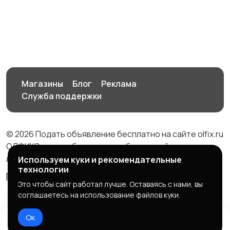
Логопеды
Обществознание
История
Химия
1
Магазины
Блог
Реклама
Служба поддержки
Биология
Физика
© 2026 Подать объявление бесплатно на сайте olfix.ru
ОЛФИКС - доска беспалтных объявлений от частных
лиц и компаний
Используем куки и рекомендательные
технологии
Правила сервиса
Политика конфиденциальности
Литература
Немецкий язык
1
Это чтобы сайт работал лучше. Оставаясь с нами, вы
соглашаетесь на использование файлов куки.
Ок