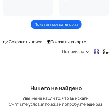
Показать все категории
Обучение мастеров
Репетитор по
для салонов красоты
математике
👉 Сохранить поиск
🌍Показать на карте
По новизне
Подготовка к
Подготовка к
экзаменам по
экзаменам по
математике
английскому языку
1
Обучение маникюру и
Подготовка к школе
1
Ничего не найдено
педикюру
Увы, мы не нашли то, что вы искали.
Смягчите условия поиска и попробуйте еще раз.