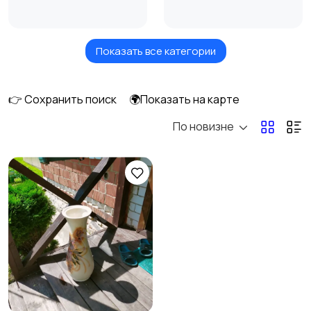
Показать все категории
Куклы и игрушки
Оформление
3
интерьера
1
👉 Сохранить поиск
🌍Показать на карте
По новизне
Аксессуары
Оформление
1
праздников
1
Канцелярия
Посуда
1
Другое
5