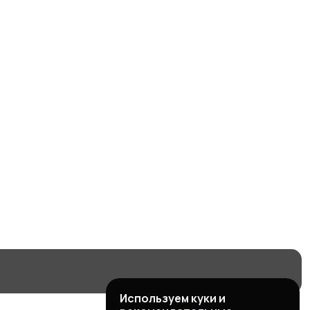
Ментальная
Правоведение для
арифметика
студентов
1
4
Философия
Обучение
косметологии
Суахили
Хорватский язык
Фотография
Тайский язык
Используем куки и