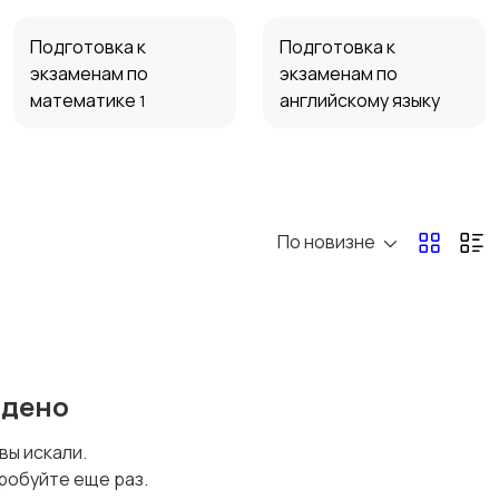
Подготовка к
Подготовка к
экзаменам по
экзаменам по
математике
английскому языку
1
История
Химия
1
По новизне
Британский
Информатика и
английский язык
компьютерные науки
йдено
Русский язык для
Французский язык
 вы искали.
иностранцев
робуйте еще раз.