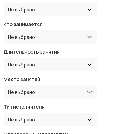
Не выбрано
Высшая математика
Гитара
1
Кто занимается
Не выбрано
Изобразительное
Подготовка к
Длительность занятия
искусство
олимпиаде и ДВИ по
Не выбрано
математике
Место занятий
Подготовка к
Бухгалтерский учет
Не выбрано
олимпиаде и ДВИ по
истории
Тип исполнителя
География
Преподавание C и
Не выбрано
Pascal