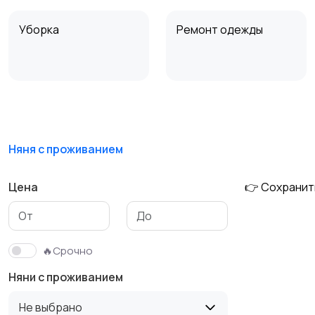
Уборка
Ремонт одежды
Химчистка ковров и
Няни
мебели
Няня с проживанием
Цена
👉 Сохранит
Химчистка штор
Химчистка
домашнего текстиля
🔥Срочно
Другое
Няни с проживанием
Не выбрано