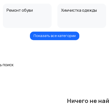
Ремонт обуви
Химчистка одежды
Показать все категории
Спил и обрезка
Сиделки
деревьев и
кустарников
ь поиск
Сиделки с
Химчистка кожи
проживанием
Ничего не на