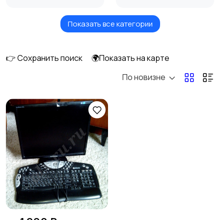
Показать все категории
Мониторы
Клавиатуры и мыши
1
2
👉 Сохранить поиск
🌍Показать на карте
По новизне
Оргтехника и
Сетевое
расходники
оборудование
1
Мультимедиа
Накопители данных и
картридеры
Программное
Рули, джойстики,
обеспечение
геймпады
2
2