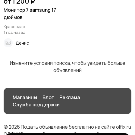
от 1 200 ₽
Монитор 7 samsung 17
дюймов
Комплектующие и
Аксессуары
3
Краснодар
запчасти
8
1 год назад
Денис
Измените условия поиска, чтобы увидеть больше
объявлений
Магазины
Блог
Реклама
Служба поддержки
© 2026 Подать объявление бесплатно на сайте olfix.ru
ОЛФИКС - доска беспалтных объявлений от частных