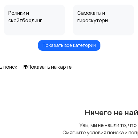
Ролики и
Самокаты и
скейтбординг
гироскутеры
Показать все категории
Игры с мячом
Охота и рыбалка
3
ь поиск
🌍Показать на карте
Другое
3
Ничего не на
Увы, мы не нашли то, что
Смягчите условия поиска и поп