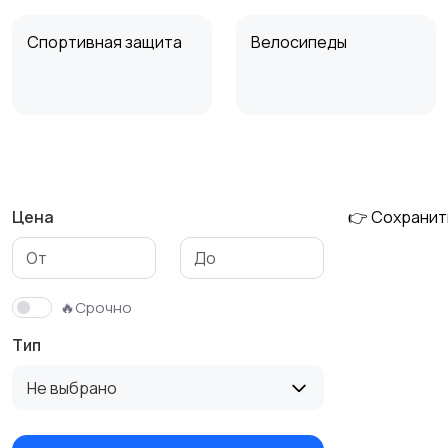
Спортивная защита
Велосипеды
Единоборства
Зимние виды спорта
Цена
👉 Сохранит
Тренажеры и фитнес
Спортивное питание
3
🔥Срочно
Тип
Не выбрано