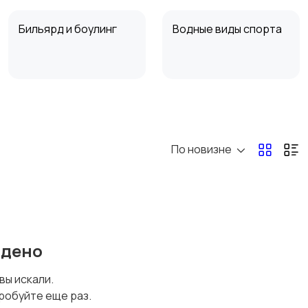
Бильярд и боулинг
Водные виды спорта
Туризм и отдых на
Теннис, бадминтон,
природе
дартс
1
По новизне
йдено
 вы искали.
робуйте еще раз.