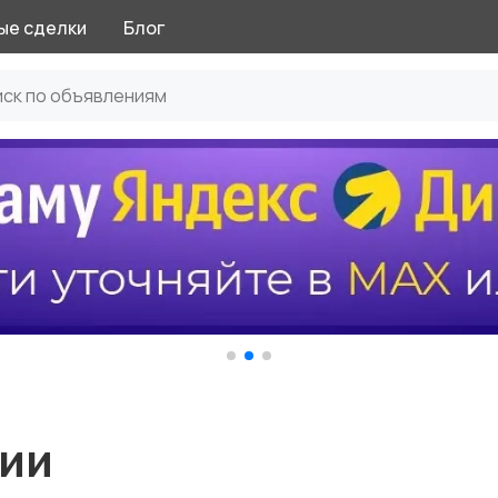
ые сделки
Блог
сии