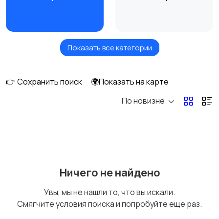
Показать все категории
Видеонаблюдение
Объективы
1
👉 Сохранить поиск
🌍Показать на карте
По новизне
Фотовспышки
Аксессуары
1
Штативы и
Студийное
Ничего не найдено
стабилизаторы
оборудование
Увы, мы не нашли то, что вы искали.
Смягчите условия поиска и попробуйте еще раз.