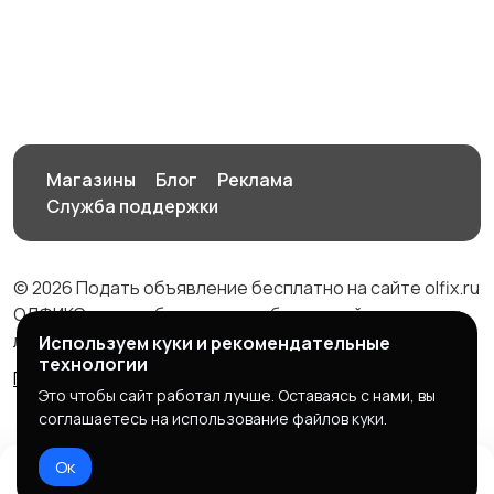
Цифровые
Компактные
фоторамки
фотопринтеры
Бинокли и
оптические приборы
Магазины
Блог
Реклама
Служба поддержки
© 2026 Подать объявление бесплатно на сайте olfix.ru
ОЛФИКС - доска беспалтных объявлений от частных
лиц и компаний
Используем куки и рекомендательные
технологии
Правила сервиса
Политика конфиденциальности
Это чтобы сайт работал лучше. Оставаясь с нами, вы
соглашаетесь на использование файлов куки.
Ок