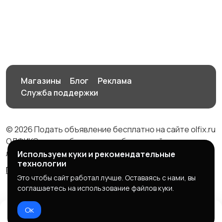
Логопеды
Обществознание
История
Химия
1
Магазины
Блог
Реклама
Служба поддержки
Биология
Физика
© 2026 Подать объявление бесплатно на сайте olfix.ru
ОЛФИКС - доска беспалтных объявлений от частных
лиц и компаний
Используем куки и рекомендательные
технологии
Правила сервиса
Политика конфиденциальности
Литература
Немецкий язык
1
Это чтобы сайт работал лучше. Оставаясь с нами, вы
соглашаетесь на использование файлов куки.
Ок