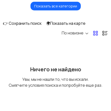
Показать все категории
Обучение мастеров
Репетитор по
для салонов красоты
математике
👉 Сохранить поиск
🌍Показать на карте
По новизне
Подготовка к
Подготовка к
экзаменам по
экзаменам по
математике
английскому языку
1
Обучение маникюру и
Подготовка к школе
1
Ничего не найдено
педикюру
Увы, мы не нашли то, что вы искали.
Смягчите условия поиска и попробуйте еще раз.
Логопеды
Обществознание