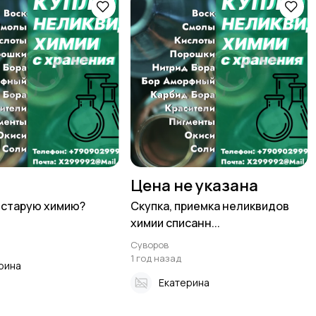
Цена не указана
 старую химию?
Скупка, приемка неликвидов
химии списанн...
Суворов
1 год назад
рина
Екатерина