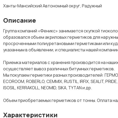
Ханты-Мансийский Автономный округ, Радужный
Описание
Группа компаний «Феникс» занимается скупкой тиоколов
образовался объем акриловых герметиков для наружных 
просроченными полиуретановыми герметиками или куда 
указанным в объявлении, и специалисты нашей компании
Приемка материалов с хранения производится на наших
осуществляет вывоз различных битумных герметиков.
Мы покупаем герметики разных производителей: ГЕРМ
ECOROOM, ROBERLO, CEMMIX, RUSTIL, IRFIX, SEALIT, PRID
ISOSIL, KERRAKOLL, NEOMID, SIKA, TYTAN и др.
Объем приобретаемых герметиков от тонны. Оплата на
Характеристики