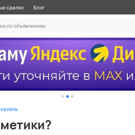
ые сделки
Блог
териалы
рметики?