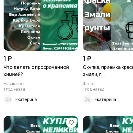
1 ₽
1 ₽
Что делать с просроченной
Скупка, приемка краск
химией?
эмали, г...
Навашино
Щигры
1 год назад
1 год назад
Екатерина
Екатерина