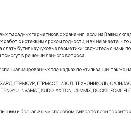
ых фасадных герметиков с хранения, если на Ваших скла
работ с истекшим сроком годности, и вы не знаете, что 
сдать бутил каучуковые герметики, свяжитесь с нами п
 помогут в решении данного вопроса.
 специализированных площадках по утилизации, так же н
ОХАРД, ГЕРМОУР, ГЕРМАСТ, ИЗОЛ, ТЕХНОНИКОЛЬ, САЗИЛАС
E, TENGYU, INVAMAT, KUDO, AXTON, CEMMIX, DOCKE, FOME FLE
личным и безналичным способом, вывоз по всей террито