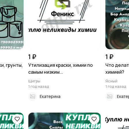
1 ₽
1 ₽
и, грунты,
Утилизация краски, химии по
Что делат
самым низким...
химией?
Щигры
Ясный
1 год назад
1 год назад
Екатерина
Екате