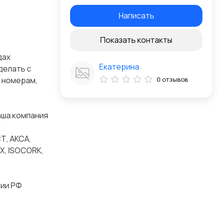
Написать
Показать контакты
дах
Екатерина
делать с
о номерам,
0 отзывов
аша компания
Т, АКСА,
X, ISOCORK,
рии РФ