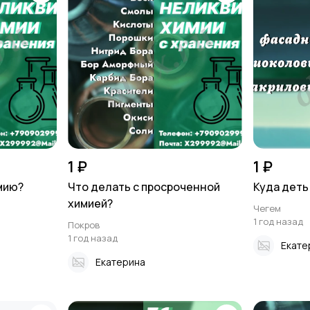
1 ₽
1 ₽
мию?
Что делать с просроченной
Куда деть
химией?
Чегем
1 год назад
Покров
1 год назад
Екате
Екатерина