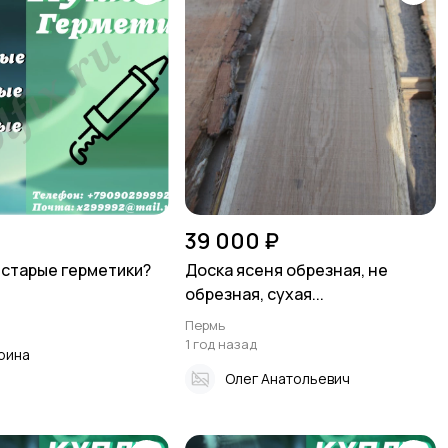
39 000 ₽
 старые герметики?
Доска ясеня обрезная, не
обрезная, сухая...
Пермь
1 год назад
рина
Олег Анатольевич