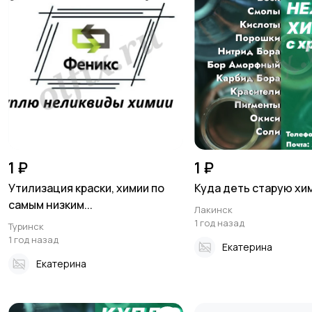
1 ₽
1 ₽
Утилизация краски, химии по
Куда деть старую хи
самым низким...
Лакинск
1 год назад
Туринск
1 год назад
Екатерина
Екатерина