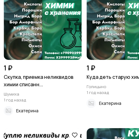
1 ₽
1 ₽
Скупка, приемка неликвидов
Куда деть старую хи
химии списанн...
Голицыно
1 год назад
Шумиха
1 год назад
Екатерина
Екатерина