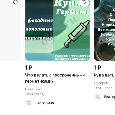
1 ₽
1 ₽
Что делать с просроченными
Куда деть
герметиками?
Суворов
1 год назад
Навашино
1 год назад
Екате
Екатерина