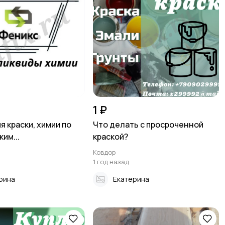
1 ₽
я краски, химии по
Что делать с просроченной
им...
краской?
Ковдор
1 год назад
рина
Екатерина