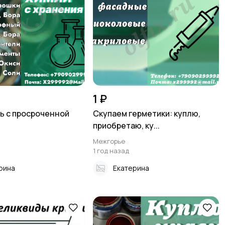
1 ₽
ь с просроченной
Скупаем герметики: куплю,
приобретаю, ку...
Межгорье
1 год назад
рина
Екатерина