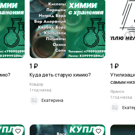
1 ₽
1 ₽
мию?
Куда деть старую химию?
Утилизаци
самым низк
Ковдор
1 год назад
Яранск
1 год назад
Екатерина
Екате