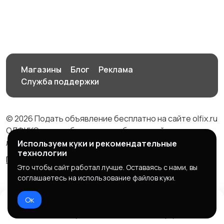
Сад и огород
Садовая мебель
Магазины
Блог
Реклама
Служба поддержки
Столы и стулья
Текстиль и ковры
© 2026 Подать объявление бесплатно на сайте olfix.ru
ОЛФИКС - доска беспалтных объявлений от частных
лиц и компаний
Используем куки и рекомендательные
технологии
Правила сервиса
Политика конфиденциальности
Шкафы и комоды
Другое
Это чтобы сайт работал лучше. Оставаясь с нами, вы
соглашаетесь на использование файлов куки.
Ок
Домой
Избранное
Добавить
Чат
Профиль