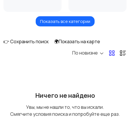
Показать все категории
Кровати и матрасы
Кухонные гарнитуры
👉 Сохранить поиск
🌍Показать на карте
По новизне
Освещение
Оформление
интерьера
Охрана и
Подставки и тумбы
Ничего не найдено
сигнализации
Увы, мы не нашли то, что вы искали.
Смягчите условия поиска и попробуйте еще раз.
Посуда
Растения и семена