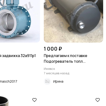
1 000 ₽
 задвижка 32а911р1
Предлагаем к поставке
Подогреватель топл...
Ижевск
7 месяцев назад
masch2017
Ирина