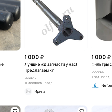
1 000 ₽
1 000 ₽
ке
Лучшие жд запчасти у нас!
Фильтры с
..
Предлагаем к п...
Москва
1 год назад
Ижевск
11 месяцев назад
Nefte
Ирина