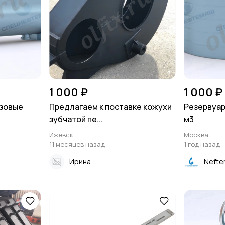
1 000 ₽
1 000 ₽
зовые
Предлагаем к поставке кожухи
Резервуар
зубчатой пе...
м3
Ижевск
Москва
11 месяцев назад
1 год назад
Ирина
Nefte