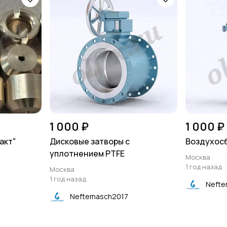
1 000 ₽
1 000 ₽
акт"
Дисковые затворы с
Воздухосб
уплотнением PTFE
Москва
1 год назад
Москва
1 год назад
Nefte
Neftemasch2017