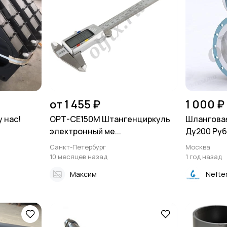
от 1 455 ₽
1 000 ₽
 нас!
OPT-CE150M Штангенциркуль
Шланговая
электронный ме...
Ду200 Ру6
Санкт-Петербург
Москва
10 месяцев назад
1 год назад
Максим
Nefte