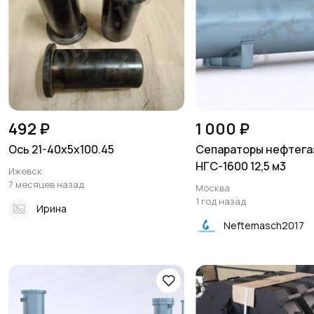
492 ₽
1 000 ₽
Ось 21-40х5х100.45
Сепараторы нефтега
НГС-1600 12,5 м3
Ижевск
7 месяцев назад
Москва
1 год назад
Ирина
Neftemasch2017