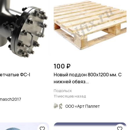
100 ₽
етчатые ФС-I
Новый поддон 800х1200 мм. С
нижней обвяз...
Подольск
11 месяцев назад
masch2017
ООО «Арт Паллет