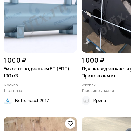
1 000 ₽
1 000 ₽
Емкость подземная ЕП (ЕПП)
Лучшие жд запчасти у
100 м3
Предлагаем к п...
Москва
Ижевск
1 год назад
11 месяцев назад
Neftemasch2017
Ирина