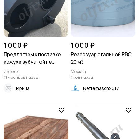
1 000 ₽
1 000 ₽
Предлагаем к поставке
Резервуар стальной РВС
кожухи зубчатой пе...
20 м3
Ижевск
Москва
11 месяцев назад
1 год назад
Ирина
Neftemasch2017