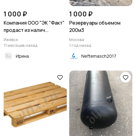
1 000 ₽
1 000 ₽
Компания ООО "ЭК "Факт"
Резервуары объемом
продаст из налич...
200м3
Ижевск
Москва
11 месяцев назад
1 год назад
Ирина
Neftemasch2017