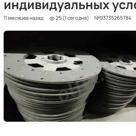
индивидуальных усл
11 месяцев назад
25 (1 сегодня)
№93735265784