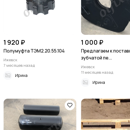
1 920 ₽
1 000 ₽
Полумуфта ТЭМ2.20.55.104
Предлагаем к постав
зубчатой пе...
Ижевск
7 месяцев назад
Ижевск
11 месяцев назад
Ирина
Ирина