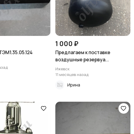
1 000 ₽
ТЭМ1.35.05.124
Предлагаем к поставке
воздушные резервуа...
азад
Ижевск
11 месяцев назад
а
Ирина