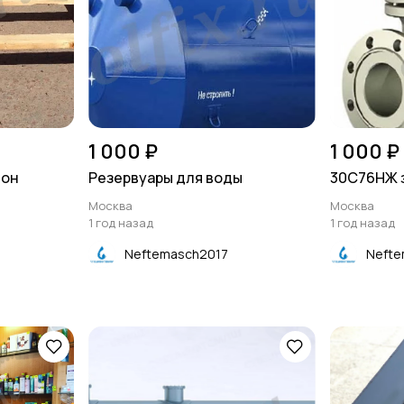
1 000 ₽
1 000 ₽
дон
Резервуары для воды
30С76НЖ 
Москва
Москва
1 год назад
1 год назад
Neftemasch2017
Nefte