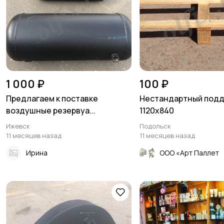
1 000 ₽
100 ₽
Предлагаем к поставке
Нестандартный под
воздушные резервуа...
1120х840
Ижевск
Подольск
11 месяцев назад
11 месяцев назад
Ирина
ООО «Арт Паллет