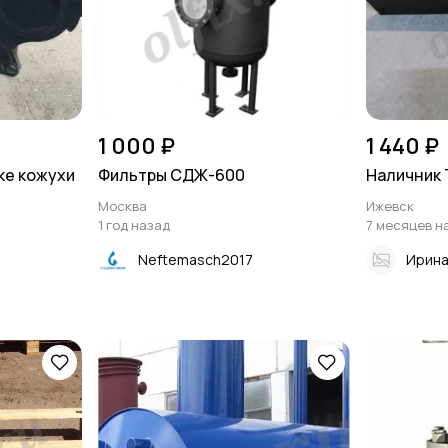
1 000 ₽
1 440 ₽
ке кожухи
Фильтры СДЖ-600
Наличник 
Москва
Ижевск
1 год назад
7 месяцев н
Neftemasch2017
Ирин