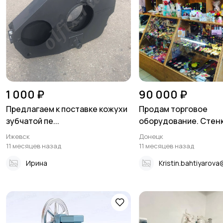
1 000 ₽
90 000 ₽
Предлагаем к поставке кожухи
Продам торговое
зубчатой пе...
оборудование. Стенка
Ижевск
Донецк
11 месяцев назад
11 месяцев назад
Ирина
Kristin.bahtiyarova