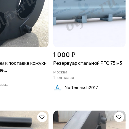
1 000 ₽
м к поставке кожухи
Резервуар стальной РГС 75 м3
е...
Москва
1 год назад
назад
Neftemasch2017
а