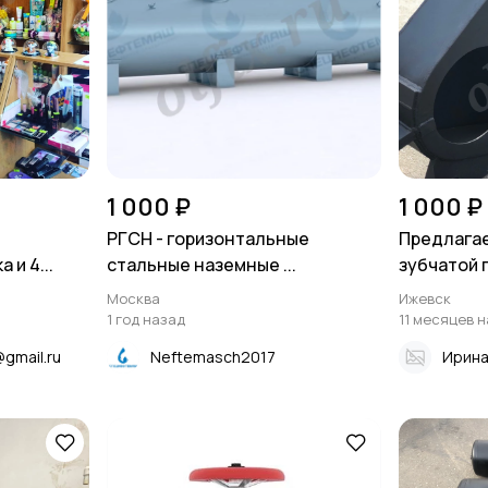
1 000 ₽
1 000 ₽
РГСН - горизонтальные
Предлагае
 и 4...
стальные наземные ...
зубчатой п
Москва
Ижевск
1 год назад
11 месяцев 
@gmail.ru
Neftemasch2017
Ирин