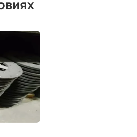
овиях