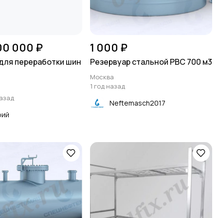
00 000 ₽
1 000 ₽
для переработки шин
Резервуар стальной РВС 700 м3
Москва
1 год назад
назад
Neftemasch2017
рий