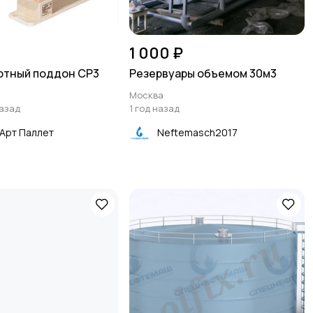
1 000 ₽
ртный поддон CP3
Резервуары объемом 30м3
Москва
назад
1 год назад
Арт Паллет
Neftemasch2017