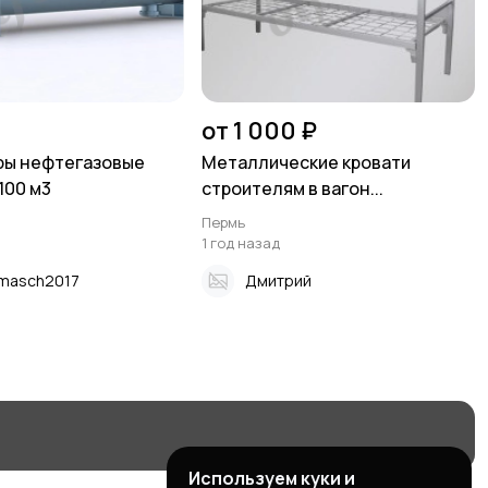
от 1 000 ₽
ры нефтегазовые
Металлические кровати
100 м3
строителям в вагон...
Пермь
1 год назад
masch2017
Дмитрий
Используем куки и