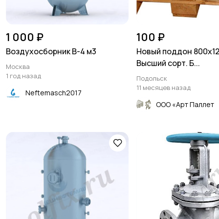
1 000 ₽
100 ₽
Воздухосборник В-4 м3
Новый поддон 800х12
Высший сорт. Б...
Москва
1 год назад
Подольск
11 месяцев назад
Neftemasch2017
ООО «Арт Паллет