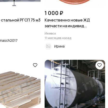
1 000 ₽
 стальной РГСП 75 м3
Качественно новые ЖД
запчасти на индивид...
Ижевск
11 месяцев назад
masch2017
Ирина