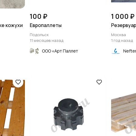
100 ₽
1 000 ₽
ке кожухи
Европаллеты
Резервуар
Подольск
Москва
11 месяцев назад
1 год назад
ООО «Арт Паллет
Nefte