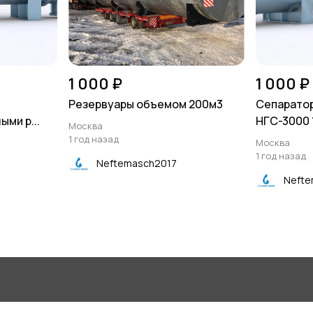
1 000 ₽
1 000 ₽
Резервуары объемом 200м3
Сепарато
ми р...
НГС-3000 
Москва
1 год назад
Москва
1 год назад
Neftemasch2017
Nefte