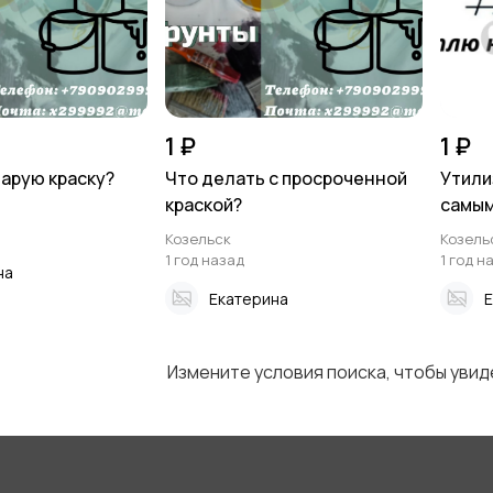
1 ₽
1 ₽
тарую краску?
Что делать с просроченной
Утили
краской?
самым
Козельск
Козель
1 год назад
1 год н
на
Екатерина
Е
Измените условия поиска, чтобы уви