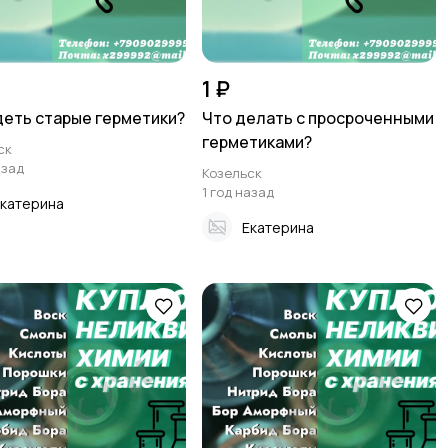
1 ₽
деть старые герметики?
Что делать с просроченными
герметиками?
ск
азад
Козельск
1 год назад
катерина
Екатерина