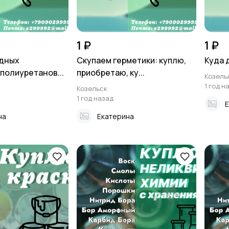
1 ₽
1 ₽
адных
Скупаем герметики: куплю,
Куда 
полиуретанов...
приобретаю, ку...
Козель
1 год н
Козельск
1 год назад
Е
на
Екатерина