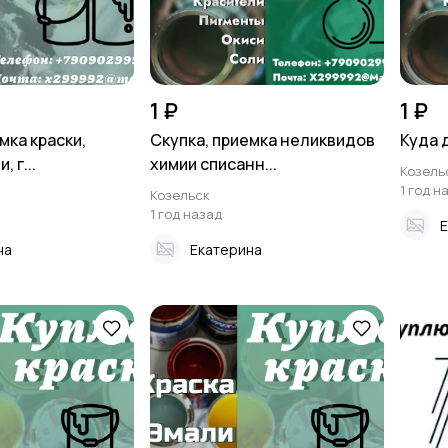
1 ₽
1 ₽
мка краски,
Скупка, приемка неликвидов
Куда 
, г...
химии списанн...
Козель
1 год н
Козельск
1 год назад
Е
на
Екатерина