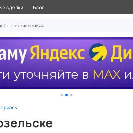
ые сделки
Блог
териалы
озельске