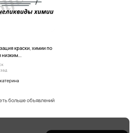
зация краски, химии по
 низким...
ск
азад
катерина
деть больше объявлений