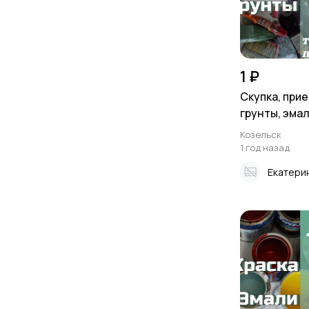
1 ₽
Скупка, прие
грунты, эмали
Козельск
1 год назад
Екатери