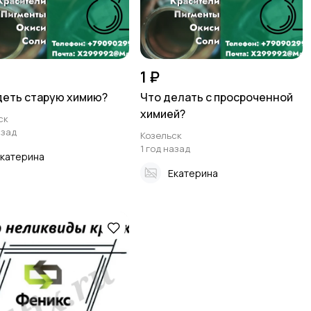
1 ₽
деть старую химию?
Что делать с просроченной
химией?
ск
азад
Козельск
1 год назад
катерина
Екатерина