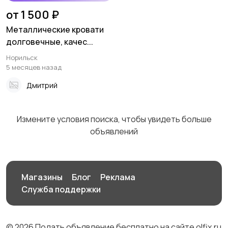
от 1 500 ₽
Металлические кровати
долговечные, качес...
Сад и огород
Садовая мебель
Норильск
5 месяцев назад
Дмитрий
Столы и стулья
Текстиль и ковры
Измените условия поиска, чтобы увидеть больше
объявлений
Шкафы и комоды
Другое
Магазины
Блог
Реклама
Служба поддержки
© 2026 Подать объявление бесплатно на сайте olfix.ru