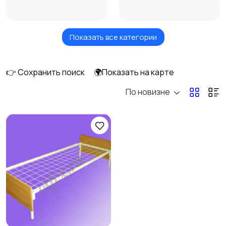
Показать все категории
Кровати и матрасы
Кухонные гарнитуры
👉 Сохранить поиск
🌍Показать на карте
По новизне
Освещение
Оформление
интерьера
Охрана и
Подставки и тумбы
сигнализации
Посуда
Растения и семена