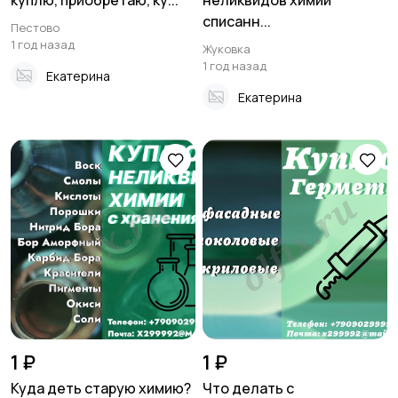
куплю, приобретаю, ку...
неликвидов химии
списанн...
Пестово
1 год назад
Жуковка
1 год назад
Екатерина
Екатерина
1 ₽
1 ₽
Куда деть старую химию?
Что делать с