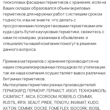
тиоколовых фасадных герметиков с хранения, если на
Ваших складах образовался объем акриловых
герметиков для наружных работ с истекшим сроком
годности, и вы не знаете, что делать с
просроченными полиуретановыми герметиками или
куда сдать бутил каучуковые герметики, свяжитесь с
нами по номерам, указанным в объявлении, и
специалисты нашей компании помогут в решении
данного вопроса.
Приемка материалов с хранения производится на
наших специализированных площадках по утилизации,
так же наша компания осуществляет вывоз различных
битумных герметиков.
Мы покупаем герметики разных производителей:
ГЕРМОХАРД, ГЕРМОУР, ГЕРМАСТ, ИЗОЛ, ТЕХНОНИКОЛЬ,
САЗИЛАСТ, АКСА, ECOROOM, ROBERLO, CEMMIX,
RUSTIL, IRFIX, SEALIT, PRIDE, TENGYU, INVAMAT, KUDO,
AXTON, CEMMIX, DOCKE, FOME FLEX, ISOCORK, ISOSIL,