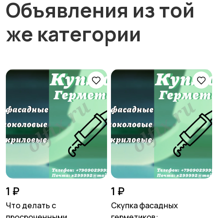
Объявления из той
же категории
1 ₽
1 ₽
Что делать с
Скупка фасадных
просроченными
герметиков: