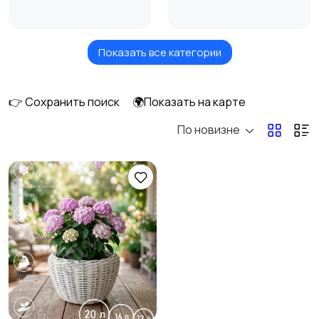
Показать все категории
Кровати и матрасы
Кухонные гарнитуры
👉 Сохранить поиск
🌍Показать на карте
По новизне
Освещение
Оформление
интерьера
Охрана и
Подставки и тумбы
сигнализации
Посуда
Растения и семена