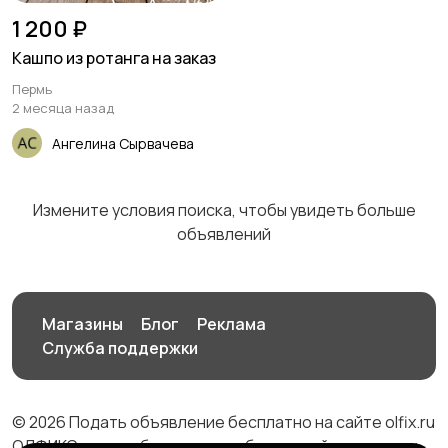
1 200 ₽
Кашпо из ротанга на заказ
Пермь
Сад и огород
Садовая мебель
1
2 месяца назад
Ангелина Сырвачева
Столы и стулья
Текстиль и ковры
Измените условия поиска, чтобы увидеть больше
объявлений
Магазины
Блог
Реклама
Шкафы и комоды
Другое
Служба поддержки
© 2026 Подать объявление бесплатно на сайте olfix.ru
ОЛФИКС - доска беспалтных объявлений от частных