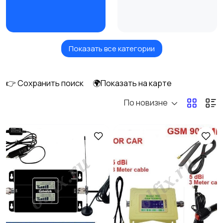
Показать все категории
Масла и автохимия
Автоэлектроника и
1
GPS
👉 Сохранить поиск
🌍Показать на карте
По новизне
Аксессуары и
Аудио и видео
инструменты
Противоугонные
Багажные системы и
устройства
прицепы