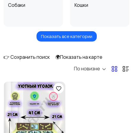
Собаки
Кошки
Показать все категории
Птицы
Грызуны
👉 Сохранить поиск
🌍Показать на карте
По новизне
Рыбки
С/х животные
Другие животные
Товары для животных
1