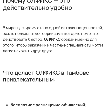
Почему ОЛФИКС — это
Хобби и развлечения
Электроника
действительно удобно
В мире, где время стало одной из главных ценностей,
Для дома и дачи
Услуги
важно пользоваться сервисами, которые помогают
действовать быстро.
ОЛФИКС
создан именно для
этого: чтобы заказчики и частные специалисты могли
легко находить друг друга.
Детские товары
Что делает ОЛФИКС в Тамбове
привлекательным:
бесплатное размещение объявлений
;