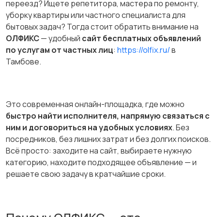
переезд? Ищете репетитора, мастера по ремонту,
уборку квартиры или частного специалиста для
бытовых задач? Тогда стоит обратить внимание на
ОЛФИКС
— удобный
сайт бесплатных объявлений
по услугам от частных лиц
:
https://olfix.ru/
в
Стройматериалы и
Хэндмейд
Тамбове.
инструменты
Это современная онлайн-площадка, где можно
Транспорт
Мода и стиль
быстро найти исполнителя, напрямую связаться с
ним и договориться на удобных условиях
. Без
посредников, без лишних затрат и без долгих поисков.
Всё просто: заходите на сайт, выбираете нужную
категорию, находите подходящее объявление — и
Для Бизнеса
Животные
решаете свою задачу в кратчайшие сроки.