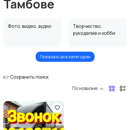
Тамбове
Фото, видео, аудио
Творчество,
рукоделие и хобби
Показать все категории
Недвижимость
Ремонт и
строительство
👉 Сохранить поиск
По новизне
Ремонт и установка
Ремонт авто
техники
Услуги красоты
Перевозки и курьеры