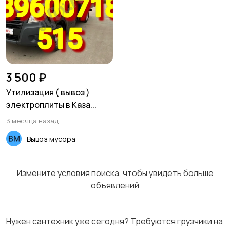
Хозяйство и уборка
Репетиторы и
обучение
3 500 ₽
Утилизация ( вывоз )
электроплиты в Каза...
Юристы
Услуги аренды
3 месяца назад
Вывоз мусора
Тренеры
Работа/Вакансии
Измените условия поиска, чтобы увидеть больше
объявлений
Нужен сантехник уже сегодня? Требуются грузчики на
Спорт и отдых
Красота и здоровье