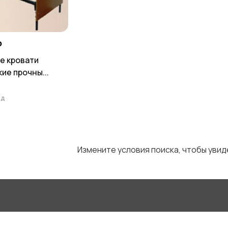
₽
е кровати
ие прочны...
ад
й
Измените условия поиска, чтобы уви