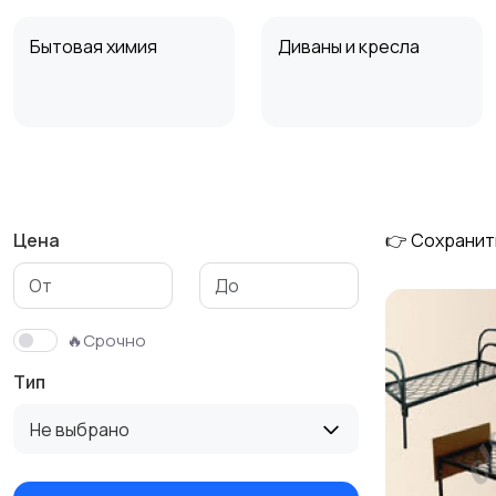
Бытовая химия
Диваны и кресла
Охрана и
Подставки и тумбы
сигнализации
Цена
👉 Сохранит
Столы и стулья
Текстиль и ковры
🔥Срочно
Тип
Не выбрано