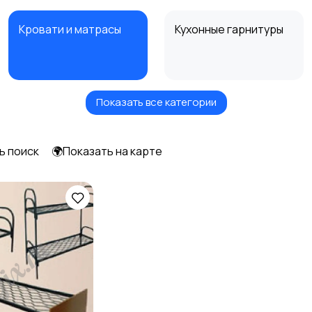
Кровати и матрасы
Кухонные гарнитуры
Показать все категории
Посуда
Растения и семена
ь поиск
🌍Показать на карте
Шкафы и комоды
Другое