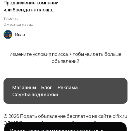
Продвижение компании
или бренда на площа...
Фото- и видеосъемка
Изготовление на
Тюмень
заказ
2 месяца назад
Иван
Продукты питания
Уход за животными
Измените условия поиска, чтобы увидеть больше
объявлений
Другое
Ремонт и
1
Магазины
Блог
Реклама
строительство
Служба поддержки
© 2026 Подать объявление бесплатно на сайте olfix.ru
ОЛФИКС - доска беспалтных объявлений от частных
лиц и компаний
Используем куки и рекомендательные