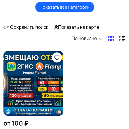
Показать все категории
Красота и здоровье
Перевозки
1
👉 Сохранить поиск
🌍Показать на карте
По новизне
Ремонт и
Компьютерные
строительство
услуги
Деловые услуги
Автоуслуги
Ремонт техники
Организация
1
праздников
от 100 ₽