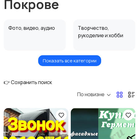
Покрове
Фото, видео, аудио
Творчество,
рукоделие и хобби
Показать все категории
Недвижимость
Ремонт и
строительство
👉 Сохранить поиск
По новизне
Ремонт и установка
Ремонт авто
техники
Услуги красоты
Перевозки и курьеры