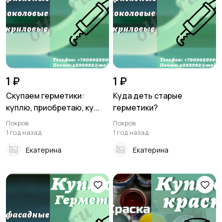
Стройматериалы и
Хэндмейд
инструменты
11
1 ₽
1 ₽
Скупаем герметики:
Куда деть старые
куплю, приобретаю, ку...
герметики?
Транспорт
Мода и стиль
Покров
Покров
1 год назад
1 год назад
Екатерина
Екатерина
Для Бизнеса
Животные