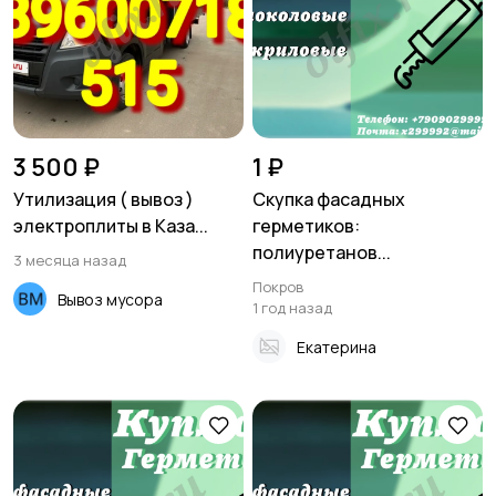
Хозяйство и уборка
Репетиторы и
обучение
3 500 ₽
1 ₽
Утилизация ( вывоз )
Скупка фасадных
электроплиты в Каза...
герметиков:
Юристы
Услуги аренды
полиуретанов...
3 месяца назад
Покров
Вывоз мусора
1 год назад
Екатерина
Тренеры
Работа/Вакансии
Спорт и отдых
Красота и здоровье