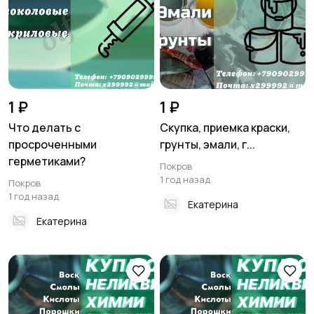
Хобби и развлечения
Электроника
Для дома и дачи
Услуги
1 ₽
1 ₽
Что делать с
Скупка, приемка краски,
просроченными
грунты, эмали, г...
герметиками?
Покров
Детские товары
1 год назад
Покров
1 год назад
Екатерина
Екатерина