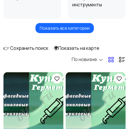
инструменты
Показать все категории
Окна
Отопление и
вентиляция
👉 Сохранить поиск
🌍Показать на карте
По новизне
Потолки
Ручные инструменты
Сантехника и
Стройматериалы
11
водоснабжение