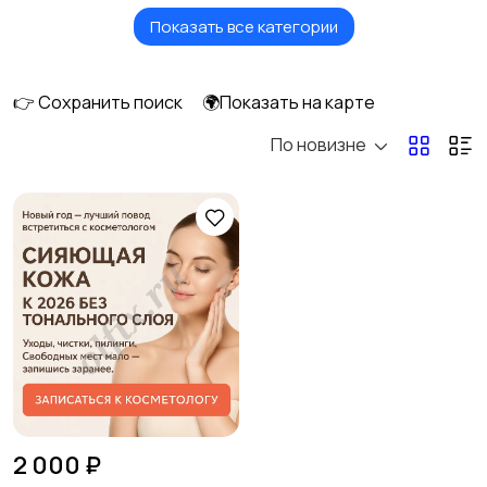
Показать все категории
Товары для здоровья
Парфюмерия
👉 Сохранить поиск
🌍Показать на карте
По новизне
Стрижка и удаление
Уход за волосами
волос
Уход за кожей
Фены и укладка
Тату и татуаж
Солярии и загар
2 000 ₽