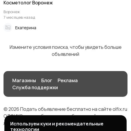
Косметолог Воронеж
Воронеж
Средства для
Другое
1
7 месяцев назад
гигиены
Екатерина
Измените условия поиска, чтобы увидеть больше
объявлений
Магазины
Блог
Реклама
Служба поддержки
© 2026 Подать объявление бесплатно на сайте olfix.ru
ОЛФИКС - доска беспалтных объявлений от частных
лиц и компаний
Используем куки и рекомендательные
технологии