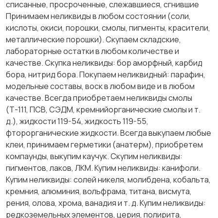
списанные, просроченные, слежавшиеся, сгнившие
Принимаем неликвиды в любом состоянии (соли,
кислоты, окиси, порошки, смолы, пигменты, красители,
металлические порошки). Скупаем складские,
лабораторные остатки в любом количестве и
качестве. Скупка неликвиды: бор аморфный, карбид
бора, нитрид бора. Покупаем неликвидный: парафин,
модельные составы, воск в любом виде и в любом
качестве. Всегда приобретаем неликвиды смолы
(Т-111, ПСВ, СЭДМ, кремнийорганические смолы и т.
д.), жидкости 119-54, жидкость 119-55,
фторорганические жидкости. Всегда выкупаем любые
клеи, принимаем герметики (анатерм), приобретем
компаунды, выкупим каучук. Скупим неликвиды:
пигментов, лаков, ЛКМ. Купим неликвиды: канифоли.
Купим неликвиды: солей никеля, молибдена, кобальта,
кремния, алюминия, вольфрама, титана, висмута,
рения, олова, хрома, ванадия и т. д. Купим неликвиды:
редкоземельных элементов, церия, полирита,