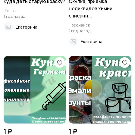
Куда деть старую краску?
Скупка, приемка
неликвидов химии
Щигры
списанн...
1 год назад
Поронайск
Екатерина
1 год назад
Екатерина
1 ₽
1 ₽