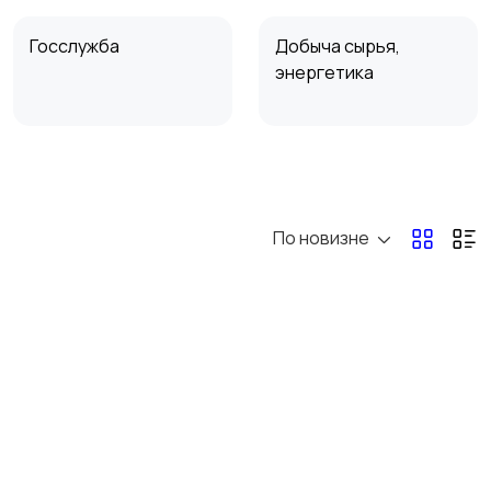
Госслужба
Добыча сырья,
энергетика
Магазины
Маркетинг и реклама
1
По новизне
Перевозки, склад,
Продажи
закупки
1
Страхование
Строительство и
ремонт