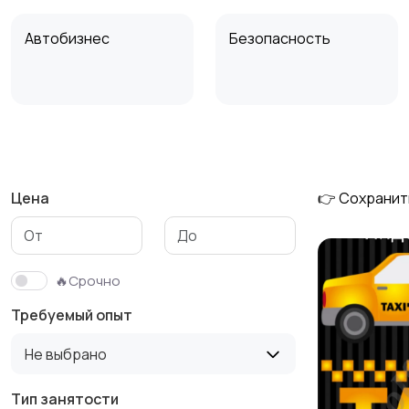
Автобизнес
Безопасность
Домашний персонал
Издательства и СМИ
Цена
👉 Сохранит
Медицина
Начало карьеры
1
🔥Срочно
Требуемый опыт
Производство
Рестораны и
Не выбрано
общепит
Тип занятости