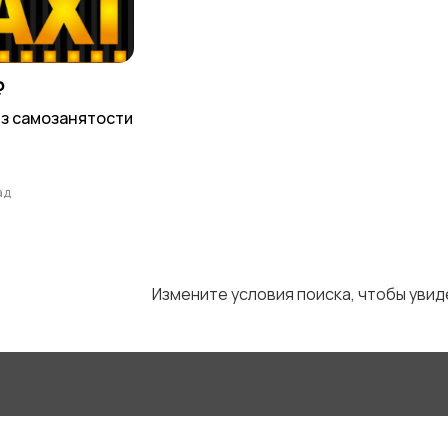
Управление
Финансы
персоналом
₽
з самозанятости
ад
Измените условия поиска, чтобы уви