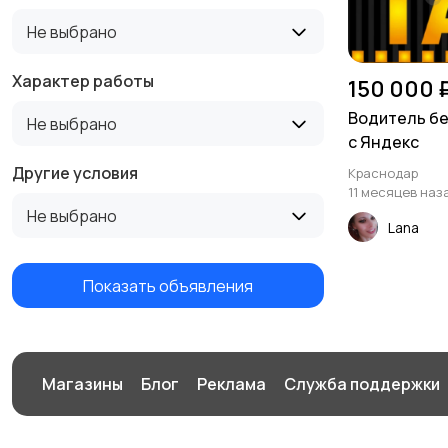
Не выбрано
Туризм и гостиницы
Управление
недвижимостью
Характер работы
150 000 
Водитель бе
Не выбрано
с Яндекс
Другие условия
Краснодар
11 месяцев наз
Не выбрано
Lana
Показать объявления
Магазины
Блог
Реклама
Служба поддержки