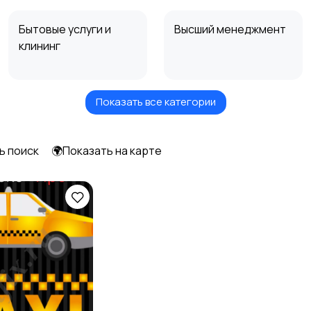
Бытовые услуги и
Высший менеджмент
клининг
Показать все категории
Информационные
Искусство и
технологии
развлечения
ь поиск
🌍Показать на карте
Образование и наука
Офисный персонал
Сельское хозяйство
Спорт и красота