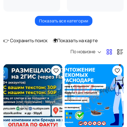
Показать все категории
Красота и здоровье
Перевозки
1
👉 Сохранить поиск
🌍Показать на карте
По новизне
Ремонт и
Компьютерные
строительство
услуги
1
1
Деловые услуги
Автоуслуги
2
Ремонт техники
Организация