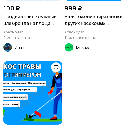
праздников
100 ₽
999 ₽
Продвижение компании
Уничтожение тараканов и
или бренда на площа...
других насекомых...
Фото- и видеосъемка
Изготовление на
Краснодар
Краснодар
заказ
2 месяца назад
11 месяцев назад
Иван
Михаил
Продукты питания
Уход за животными
Другое
Ремонт и
3
строительство