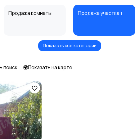
Продажа комнаты
Продажа участка
1
Показать все категории
Аренда дома
Аренда квартиры
длительно
посуточно
ь поиск
🌍Показать на карте