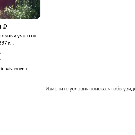
0 ₽
ельный участок
7 к...
у
д
.irinaivanovna
Измените условия поиска, чтобы уви