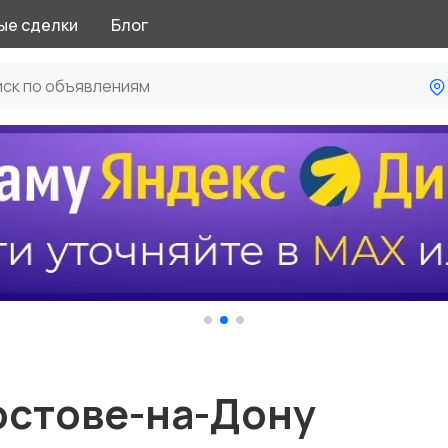
ые сделки
Блог
остове-на-Дону