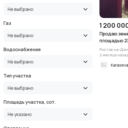
Не выбрано
Газ
1 200 00
Продаю зем
Не выбрано
площадью 233
Водоснабжение
Ростов-на-Дон
2 месяца наза
Не выбрано
Karaseva
Тип участка
Не выбрано
Площадь участка, сот.
Не указано