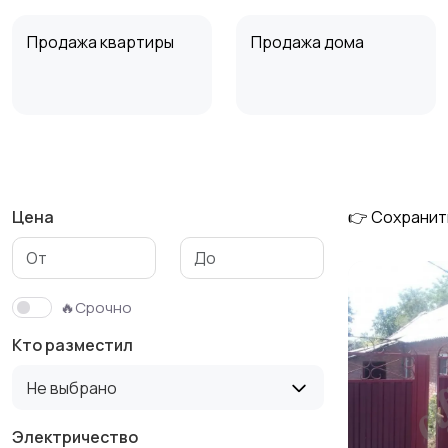
Продажа квартиры
Продажа дома
Аренда квартиры
Аренда комнаты
длительно
длительно
Цена
👉 Сохранит
🔥Срочно
Кто разместил
Не выбрано
Электричество