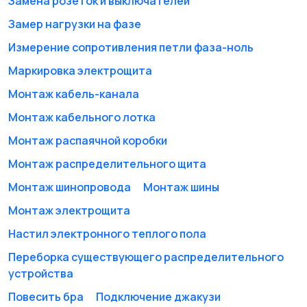
Замена розеток и выключателей
Замер нагрузки на фазе
Проектирование
Плиточные работы
Измерение сопротивления петли фаза-ноль
металлоконструкций
Маркировка электрощита
Монтаж кабель-канала
Вентиляция
Поверка счетчиков
Монтаж кабельного лотка
Монтаж распаячной коробки
Монтаж распределительного щита
Монтаж шинопровода
Монтаж шины
Потолки
Демонтаж
Монтаж электрощита
металлоконструкций
Настил электронного теплого пола
Переборка существующего распределительного
Стекольные услуги
Окна и балконы
устройства
Повесить бра
Подключение джакузи