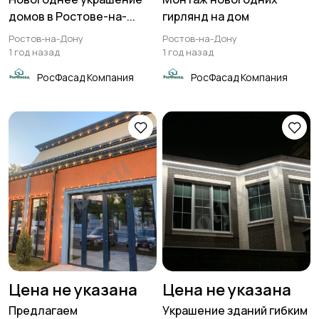
металлоконструкций
домов в Ростове-на-...
гирлянд на дом
Ростов-на-Дону
Ростов-на-Дону
1 год назад
1 год назад
РосФасад Компания
РосФасад Компания
Слаботочные
Кладка печей и
системы
каминов
Бурение
Изоляция
Гидроиспытания
Установка карнизов
трубопроводов
Цена не указана
Цена не указана
Предлагаем
Украшение зданий гибким