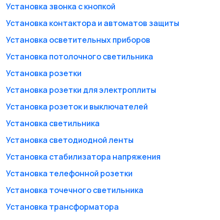
Установка звонка с кнопкой
Установка контактора и автоматов защиты
Изготовление кухни
Фасадные работы
21
Установка осветительных приборов
Установка потолочного светильника
Установка розетки
Установка розетки для электроплиты
Земляные работы
Охранные системы и
контроль доступа
Установка розеток и выключателей
Установка светильника
Установка светодиодной ленты
Строительство бань,
Установка дверей
Установка стабилизатора напряжения
саун и бассейнов
Установка телефонной розетки
Установка точечного светильника
Установка трансформатора
Фундамент
Электродуговая
сварка