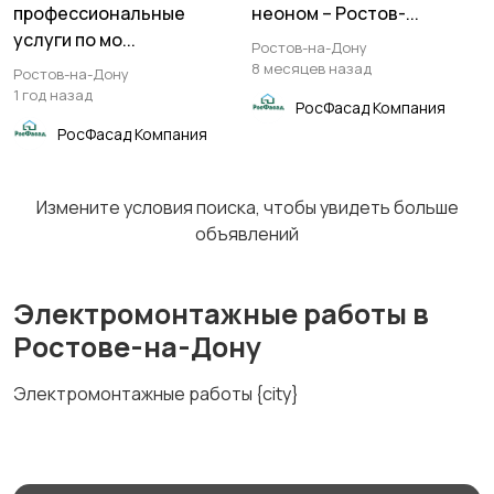
Столярные и
Ремонт
профессиональные
неоном – Ростов-...
плотницкие работы
электрокотлов
услуги по мо...
Ростов-на-Дону
8 месяцев назад
Ростов-на-Дону
1 год назад
РосФасад Компания
РосФасад Компания
Рольставни и
Проектирование
секционные ворота
зданий
Измените условия поиска, чтобы увидеть больше
объявлений
Газовая сварка
Жалюзи
Электромонтажные работы в
Ростове-на-Дону
Озеленение
Технический надзор
Электромонтажные работы {city}