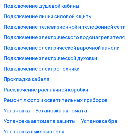
Подключение душевой кабины
Подключение линии силовой к щиту
Снос и демонтаж
Строительство
Подключение телевизионной и телефонной сети
домов и коттеджей
Подключение электрического водонагревателя
Подключение электрической варочной панели
Заборы и ограждения
Ремонт офиса
Подключение электрической духовки
Подключение электротехники
Прокладка кабеля
Расключение распаячной коробки
Изготовление
Отделка деревянных
мебели
домов, бань, саун
Ремонт люстр и осветительных приборов
Установка
Установка автомата
Установка автомата защиты
Установка бра
Сборка и ремонт
Бетонные работы
Установка выключателя
мебели