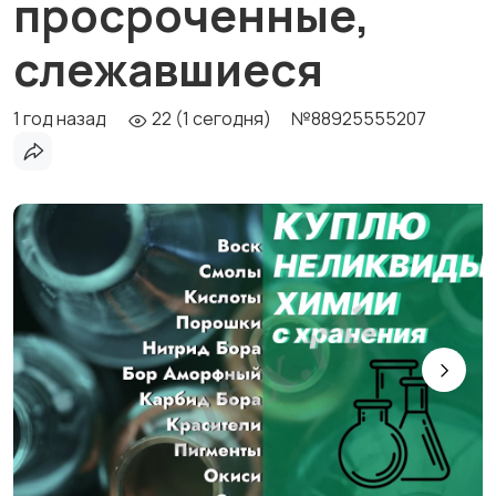
просроченные,
слежавшиеся
1 год назад
22 (1 сегодня)
№88925555207