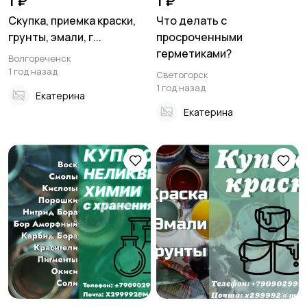
1 ₽
1 ₽
Скупка, приемка краски,
Что делать с
грунты, эмали, г...
просроченными
герметиками?
Волгореченск
1 год назад
Светогорск
1 год назад
Екатерина
Екатерина