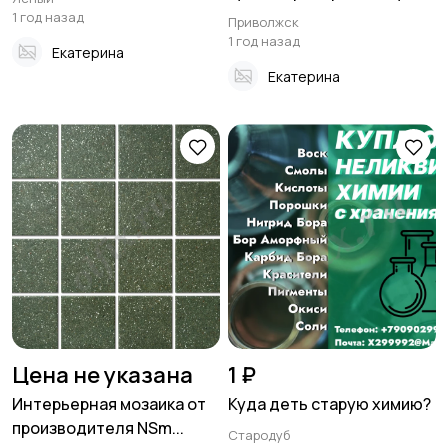
1 год назад
Приволжск
1 год назад
Екатерина
Екатерина
Цена не указана
1 ₽
Интерьерная мозаика от
Куда деть старую химию?
производителя NSm...
Стародуб