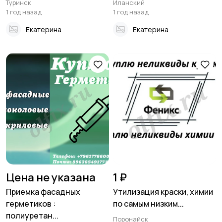
Туринск
Иланский
1 год назад
1 год назад
Екатерина
Екатерина
Цена не указана
1 ₽
Приемка фасадных
Утилизация краски, химии
герметиков :
по самым низким...
полиуретан...
Поронайск