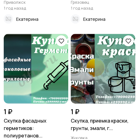
Приволжск
Грязовец
1 год назад
1 год назад
Екатерина
Екатерина
1 ₽
1 ₽
Скупка фасадных
Скупка, приемка краски,
герметиков:
грунты, эмали, г...
полиуретанов...
Жуковка