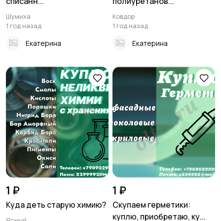
списанн...
полиуретанов...
Шумиха
Ковдор
1 год назад
1 год назад
Екатерина
Екатерина
1 ₽
1 ₽
Куда деть старую химию?
Скупаем герметики:
куплю, приобретаю, ку...
Ясный