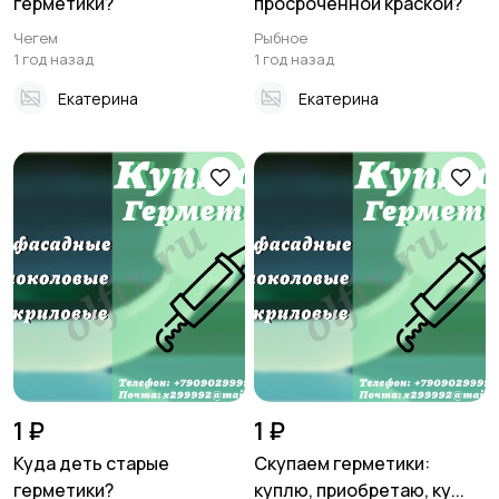
герметики?
просроченной краской?
Чегем
Рыбное
1 год назад
1 год назад
Екатерина
Екатерина
1 ₽
1 ₽
Куда деть старые
Скупаем герметики:
герметики?
куплю, приобретаю, ку...