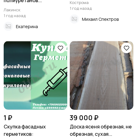
полиуретанов...
Кострома
1 год назад
Лакинск
1 год назад
Михаил Спектров
Екатерина
1 ₽
39 000 ₽
Скупка фасадных
Доска ясеня обрезная, не
герметиков:
обрезная, сухая...