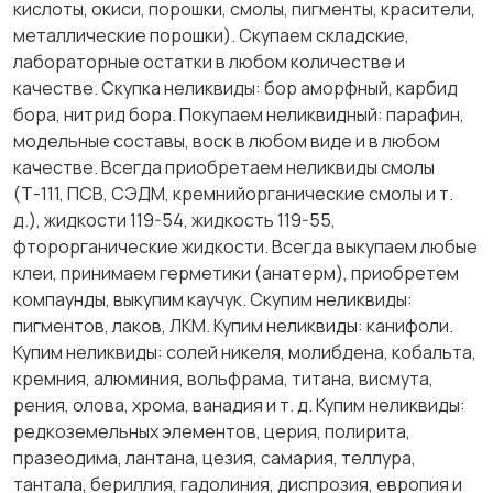
кислоты, окиси, порошки, смолы, пигменты, красители,
металлические порошки). Скупаем складские,
лабораторные остатки в любом количестве и
качестве. Скупка неликвиды: бор аморфный, карбид
бора, нитрид бора. Покупаем неликвидный: парафин,
модельные составы, воск в любом виде и в любом
качестве. Всегда приобретаем неликвиды смолы
(Т-111, ПСВ, СЭДМ, кремнийорганические смолы и т.
д.), жидкости 119-54, жидкость 119-55,
фторорганические жидкости. Всегда выкупаем любые
клеи, принимаем герметики (анатерм), приобретем
компаунды, выкупим каучук. Скупим неликвиды:
пигментов, лаков, ЛКМ. Купим неликвиды: канифоли.
Купим неликвиды: солей никеля, молибдена, кобальта,
кремния, алюминия, вольфрама, титана, висмута,
рения, олова, хрома, ванадия и т. д. Купим неликвиды:
редкоземельных элементов, церия, полирита,
празеодима, лантана, цезия, самария, теллура,
тантала, бериллия, гадолиния, диспрозия, европия и