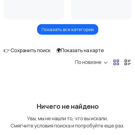
Показать все категории
Измельчение и
Климатическая
смешивание
техника
👉 Сохранить поиск
🌍Показать на карте
По новизне
Кулеры и фильтры для
Плиты и духовые
воды
шкафы
Посудомоечные
Приготовление еды
Ничего не найдено
машины
Увы, мы не нашли то, что вы искали.
Смягчите условия поиска и попробуйте еще раз.