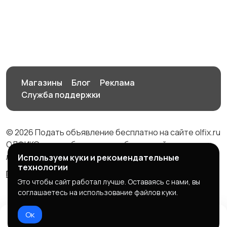
Приготовление
Пылесосы и
напитков
пароочистители
Стиральные машины
Утюги и уход за
одеждой
Магазины
Блог
Реклама
Служба поддержки
Холодильники
Швейное
оборудование
© 2026 Подать объявление бесплатно на сайте olfix.ru
ОЛФИКС - доска беспалтных объявлений от частных
лиц и компаний
Используем куки и рекомендательные
технологии
Правила сервиса
Политика конфиденциальности
Это чтобы сайт работал лучше. Оставаясь с нами, вы
соглашаетесь на использование файлов куки.
Ок