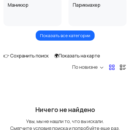
Маникюр
Парикмахер
Показать все категории
Ресницы
Косметолог
👉 Сохранить поиск
🌍Показать на карте
По новизне
Депиляция воском и
Макияж
шугаринг
Татуаж
Спа-процедуры для
Ничего не найдено
тела
Увы, мы не нашли то, что вы искали.
Смягчите условия поиска и попробуйте еще раз.