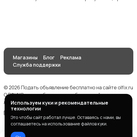
Стилист
Маникюр и педикюр
для мужчин
Процедуры для волос
Барбер
Магазины
Блог
Реклама
Служба поддержки
Татуировки
Чистка лица
© 2026 Подать объявление бесплатно на сайте olfix.ru
ОЛФИКС - доска беспалтных объявлений от частных
лиц и компаний
Используем куки и рекомендательные
технологии
Правила сервиса
Политика конфиденциальности
Обертывание
Маникюр для детей
Это чтобы сайт работал лучше. Оставаясь с нами, вы
соглашаетесь на использование файлов куки.