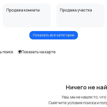
Продажа комнаты
Продажа участка
Показать все категории
Аренда дома
Аренда квартиры
длительно
посуточно
ь поиск
🌍Показать на карте
Ничего не на
Увы, мы не нашли то, что
Смягчите условия поиска и поп