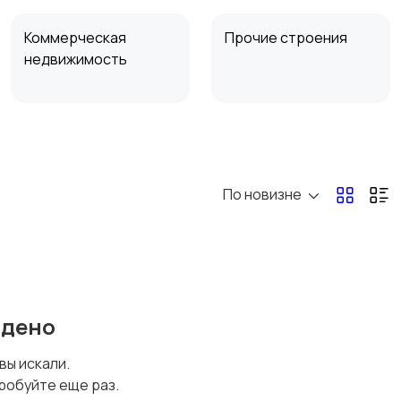
Коммерческая
Прочие строения
недвижимость
Аренда комнаты
Аренда дома
посуточно
посуточно
По новизне
йдено
 вы искали.
робуйте еще раз.