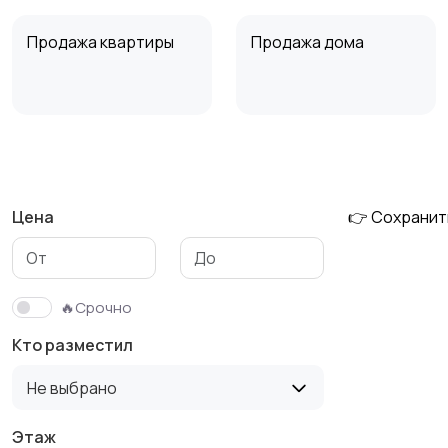
Продажа квартиры
Продажа дома
Аренда квартиры
Аренда комнаты
длительно
длительно
Цена
👉 Сохранит
🔥Срочно
Кто разместил
Не выбрано
Этаж