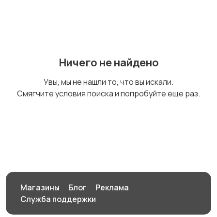
Логопеды
Обществознание
Ничего не найдено
История
Химия
Увы, мы не нашли то, что вы искали.
Смягчите условия поиска и попробуйте еще раз.
Биология
Физика
Магазины
Блог
Реклама
Литература
Немецкий язык
Служба поддержки