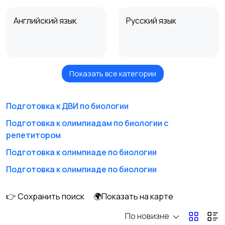
Английский язык
Русский язык
Показать все категории
Обучение мастеров
Репетитор по
для салонов красоты
математике
Подготовка к ДВИ по биологии
Подготовка к олимпиадам по биологии с
репетитором
Подготовка к
Подготовка к
экзаменам по
экзаменам по
Подготовка к олимпиаде по биологии
математике
английскому языку
Подготовка к олимпиаде по биологии
Обучение маникюру и
Подготовка к школе
👉 Сохранить поиск
🌍Показать на карте
педикюру
По новизне