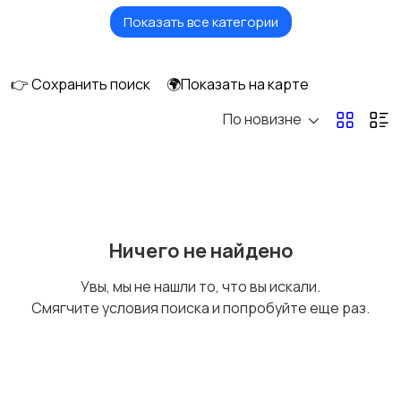
Показать все категории
Птицы
Грызуны
👉 Сохранить поиск
🌍Показать на карте
По новизне
Рыбки
С/х животные
Другие животные
Товары для животных
Ничего не найдено
Увы, мы не нашли то, что вы искали.
Смягчите условия поиска и попробуйте еще раз.
Аквариумистика