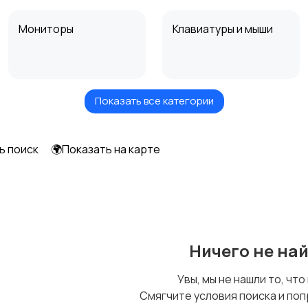
Мониторы
Клавиатуры и мыши
Показать все категории
Программное
Рули, джойстики,
обеспечение
геймпады
ь поиск
🌍Показать на карте
Ничего не на
Увы, мы не нашли то, что
Смягчите условия поиска и поп