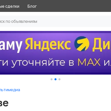
ые сделки
Блог
льтимедиа
ве