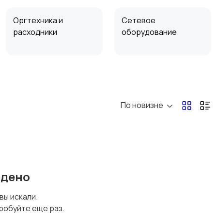
Оргтехника и
Сетевое
расходники
оборудование
Комплектующие и
Аксессуары
запчасти
По новизне
йдено
 вы искали.
робуйте еще раз.