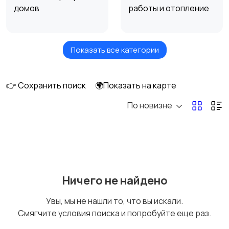
домов
работы и отопление
Показать все категории
Водоснабжение и
Электромонтажные
канализация
работы
👉 Сохранить поиск
🌍Показать на карте
По новизне
Мастер на час
Полы и напольные
покрытия
Обои и малярные
Плиточные работы
Ничего не найдено
работы
Увы, мы не нашли то, что вы искали.
Смягчите условия поиска и попробуйте еще раз.