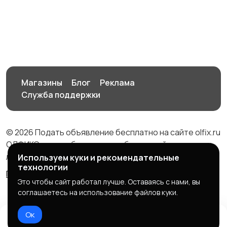
Потолки
Окна и балконы
Снос и демонтаж
Ремонт офиса
Магазины
Блог
Реклама
Служба поддержки
Заборы и ограждения
Строительство
домов и коттеджей
© 2026 Подать объявление бесплатно на сайте olfix.ru
ОЛФИКС - доска беспалтных объявлений от частных
лиц и компаний
Используем куки и рекомендательные
технологии
Правила сервиса
Политика конфиденциальности
Изготовление
Отделка деревянных
Это чтобы сайт работал лучше. Оставаясь с нами, вы
мебели
домов, бань, саун
соглашаетесь на использование файлов куки.
Ок