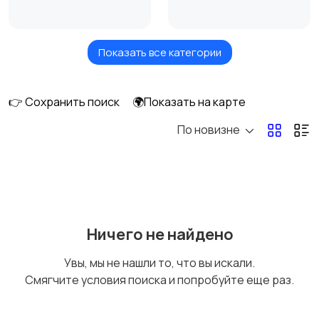
Показать все категории
Ресницы
Косметолог
👉 Сохранить поиск
🌍Показать на карте
По новизне
Депиляция воском и
Макияж
шугаринг
Татуаж
Спа-процедуры для
Ничего не найдено
тела
Увы, мы не нашли то, что вы искали.
Смягчите условия поиска и попробуйте еще раз.
Стилист
Маникюр и педикюр