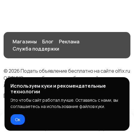
для мужчин
Процедуры для волос
Барбер
Магазины
Блог
Реклама
Служба поддержки
Татуировки
Чистка лица
© 2026 Подать объявление бесплатно на сайте olfix.ru
ОЛФИКС - доска беспалтных объявлений от частных
лиц и компаний
Используем куки и рекомендательные
технологии
Правила сервиса
Политика конфиденциальности
Обертывание
Маникюр для детей
Это чтобы сайт работал лучше. Оставаясь с нами, вы
соглашаетесь на использование файлов куки.
Ок
Домой
Избранное
Добавить
Чат
Профиль
Детский массаж
Укрепление ногтей