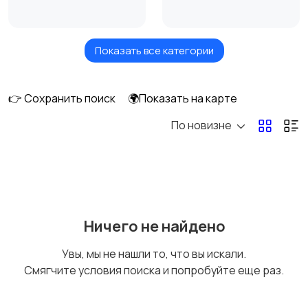
Показать все категории
Продажа комнаты
Продажа участка
👉 Сохранить поиск
🌍Показать на карте
По новизне
Коммерческая
Прочие строения
недвижимость
Аренда квартиры
Аренда комнаты
Ничего не найдено
длительно
длительно
Увы, мы не нашли то, что вы искали.
Смягчите условия поиска и попробуйте еще раз.
Аренда дома
Аренда квартиры