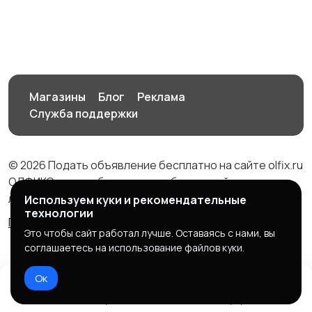
длительно
посуточно
Аренда комнаты
Аренда дома
посуточно
посуточно
Магазины
Блог
Реклама
Служба поддержки
© 2026 Подать объявление бесплатно на сайте olfix.ru
ОЛФИКС - доска беспалтных объявлений от частных
лиц и компаний
Используем куки и рекомендательные
технологии
Правила сервиса
Политика конфиденциальности
Это чтобы сайт работал лучше. Оставаясь с нами, вы
соглашаетесь на использование файлов куки.
Ок
Домой
Избранное
Добавить
Чат
Профиль