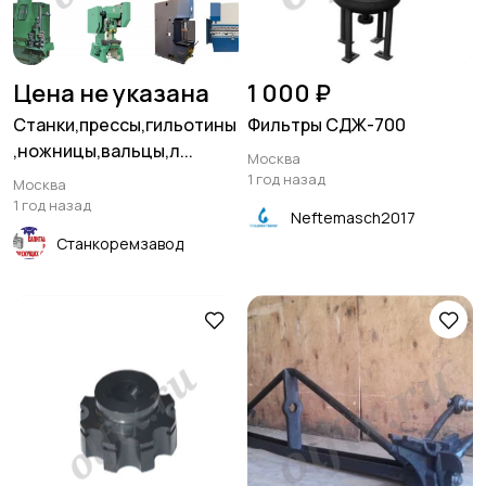
Цена не указана
1 000 ₽
Станки,прессы,гильотины
Фильтры СДЖ-700
,ножницы,вальцы,л...
Москва
1 год назад
Москва
1 год назад
Neftemasch2017
Станкоремзавод