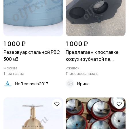
1 000 ₽
1 000 ₽
Резервуар стальной РВС
Предлагаем к поставке
300 м3
кожухи зубчатой пе...
Москва
Ижевск
1 год назад
11 месяцев назад
Neftemasch2017
Ирина