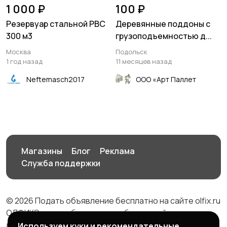
1 000 ₽
100 ₽
Резервуар стальной РВС
Деревянные поддоны с
300 м3
грузоподъемностью д...
Москва
Подольск
1 год назад
11 месяцев назад
Neftemasch2017
ООО «Арт Паллет
Магазины
Блог
Реклама
Служба поддержки
© 2026 Подать объявление бесплатно на сайте olfix.ru
ОЛФИКС - доска беспалтных объявлений от частных
лиц и компаний
Используем куки и рекомендательные