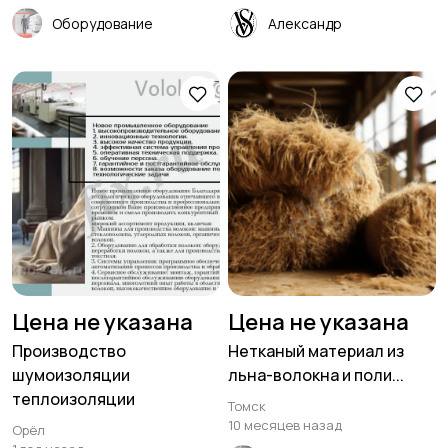
Оборудование
Александр
Цена не указана
Цена не указана
Производство
Нетканый материал из
шумоизоляции
льна-волокна и поли...
теплоизоляции
Томск
10 месяцев назад
Орёл